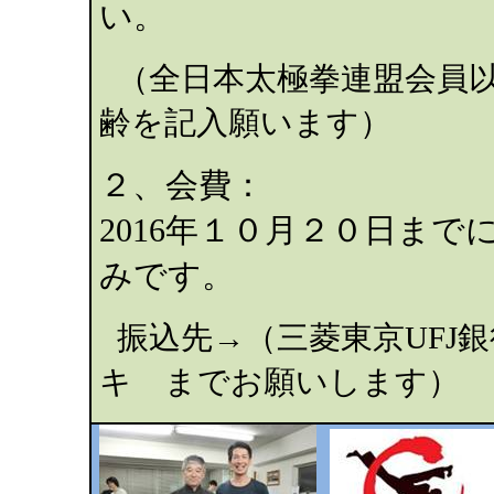
い。
（全日本太極拳連盟会員
齢を記入願います）
２、会費：
2016
年１０月２０日まで
みです。
振込先→（三菱東京
UFJ
銀
キ までお願いします
）