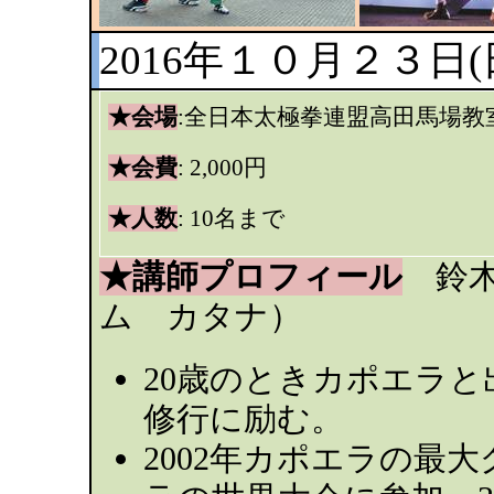
2016年１０月２３日(日)
★会場
:全日本太極拳連盟高田馬場教
★会費
: 2,000円
★人数
: 10名まで
★講師プロフィール
鈴木
ム カタナ）
20歳のときカポエラ
修行に励む。
2002年カポエラの最